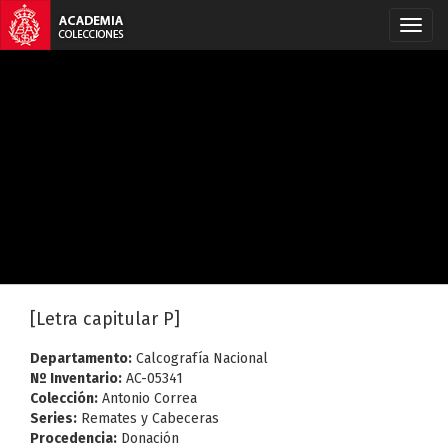
[Letra capitular P]
Departamento:
Calcografía Nacional
Nº Inventario:
AC-05341
Colección:
Antonio Correa
Series:
Remates y Cabeceras
Procedencia:
Donación