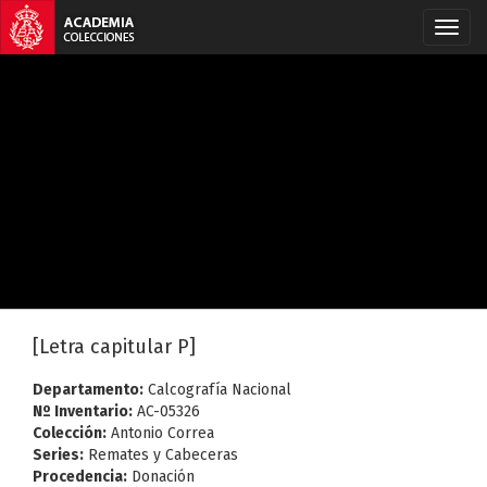
[Letra capitular P]
Departamento:
Calcografía Nacional
Nº Inventario:
AC-05326
Colección:
Antonio Correa
Series:
Remates y Cabeceras
Procedencia:
Donación