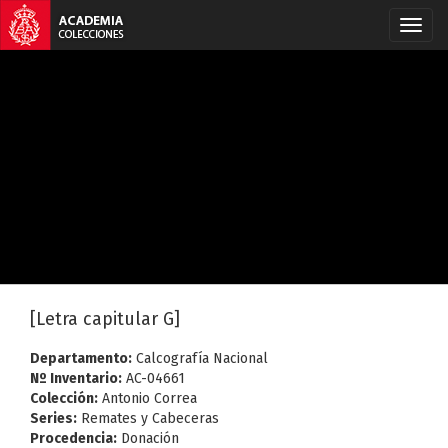
[Letra capitular G]
Departamento:
Calcografía Nacional
Nº Inventario:
AC-04661
Colección:
Antonio Correa
Series:
Remates y Cabeceras
Procedencia:
Donación