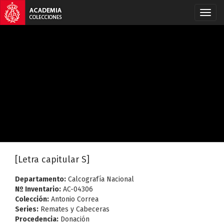
[Letra capitular S]
Departamento:
Calcografía Nacional
Nº Inventario:
AC-04306
Colección:
Antonio Correa
Series:
Remates y Cabeceras
Procedencia:
Donación