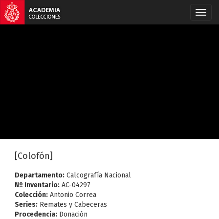
[Colofón]
Departamento:
Calcografía Nacional
Nº Inventario:
AC-04297
Colección:
Antonio Correa
Series:
Remates y Cabeceras
Procedencia:
Donación