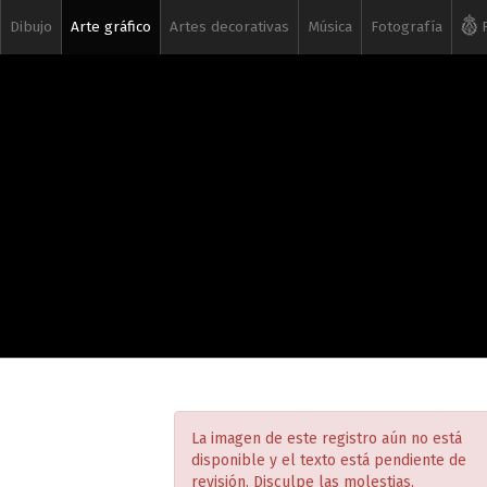
Dibujo
Arte gráfico
Artes decorativas
Música
Fotografía
R
La imagen de este registro aún no está
disponible y el texto está pendiente de
revisión. Disculpe las molestias.