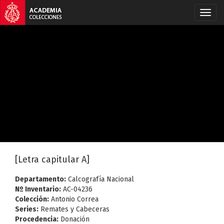
[Letra capitular A]
Departamento:
Calcografía Nacional
Nº Inventario:
AC-04236
Colección:
Antonio Correa
Series:
Remates y Cabeceras
Procedencia:
Donación