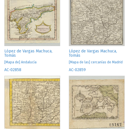
López de Vargas Machuca,
López de Vargas Machuca,
Tomás
Tomás
[Mapa de] Andalucía
[Mapa de las] cercanías de Madrid
AC-02858
AC-02859