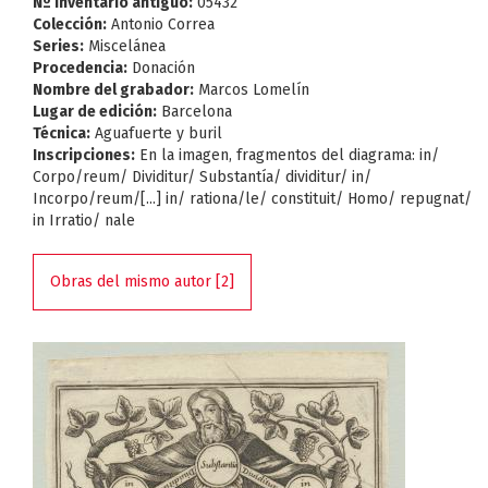
Nº Inventario antiguo:
05432
Colección:
Antonio Correa
Series:
Miscelánea
Procedencia:
Donación
Nombre del grabador:
Marcos Lomelín
Lugar de edición:
Barcelona
Técnica:
Aguafuerte y buril
Inscripciones:
En la imagen, fragmentos del diagrama: in/
Corpo/reum/ Dividitur/ Substantía/ dividitur/ in/
Incorpo/reum/[...] in/ rationa/le/ constituit/ Homo/ repugnat/
in Irratio/ nale
Obras del mismo autor [2]