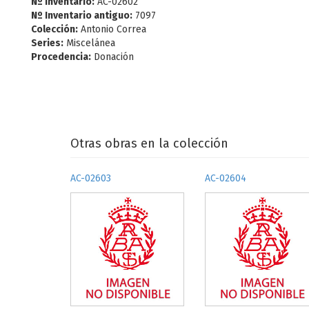
Nº Inventario:
AC-02602
Nº Inventario antiguo:
7097
Colección:
Antonio Correa
Series:
Miscelánea
Procedencia:
Donación
Otras obras en la colección
AC-02603
AC-02604