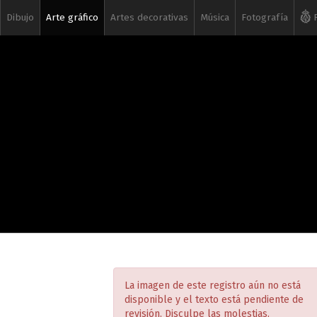
Dibujo
Arte gráfico
Artes decorativas
Música
Fotografía
R
La imagen de este registro aún no está
disponible y el texto está pendiente de
revisión. Disculpe las molestias.