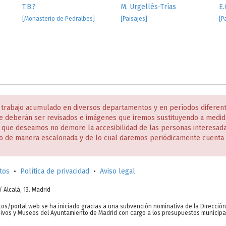
T.B.?
M. Urgellés-Trías
E.
[Monasterio de Pedralbes]
[Paisajes]
[P
 trabajo acumulado en diversos departamentos y en períodos diferen
e deberán ser revisados e imágenes que iremos sustituyendo a medida
s que deseamos no demore la accesibilidad de las personas interesa
o de manera escalonada y de lo cual daremos periódicamente cuenta 
tos
•
Política de privacidad
•
Aviso legal
c/ Alcalá, 13. Madrid
tos/portal web se ha iniciado gracias a una subvención nominativa de la Direcció
chivos y Museos del Ayuntamiento de Madrid con cargo a los presupuestos municipa