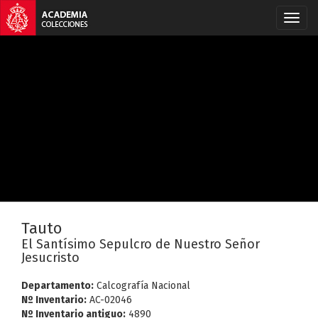
Tauto
El Santísimo Sepulcro de Nuestro Señor
Jesucristo
Departamento:
Calcografía Nacional
Nº Inventario:
AC-02046
Nº Inventario antiguo:
4890