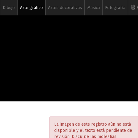
Dibujo
Arte gráfico
Artes decorativas
Música
Fotografía
R
La imagen de este registro aún no está
disponible y el texto está pendiente de
revisión. Disculpe las molestias.