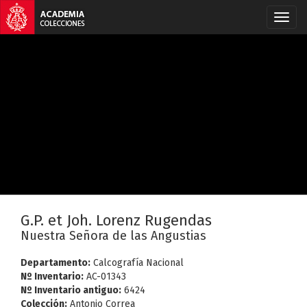
G.P. et Joh. Lorenz Rugendas
Nuestra Señora de las Angustias
Departamento:
Calcografía Nacional
Nº Inventario:
AC-01343
Nº Inventario antiguo:
6424
Colección:
Antonio Correa