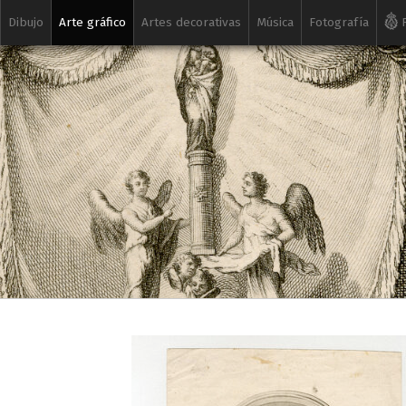
Dibujo
Arte gráfico
Artes decorativas
Música
Fotografía
R