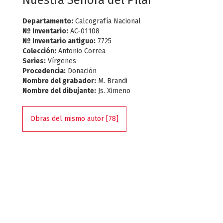
Nuestra Señora del Pilar
Departamento:
Calcografía Nacional
Nº Inventario:
AC-01108
Nº Inventario antiguo:
7725
Colección:
Antonio Correa
Series:
Vírgenes
Procedencia:
Donación
Nombre del grabador:
M. Brandi
Nombre del dibujante:
Js. Ximeno
Obras del mismo autor [78]