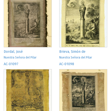
Dordal, José
Brieva, Simón de
Nuestra Señora del Pilar
Nuestra Señora del Pilar
AC-01097
AC-01098