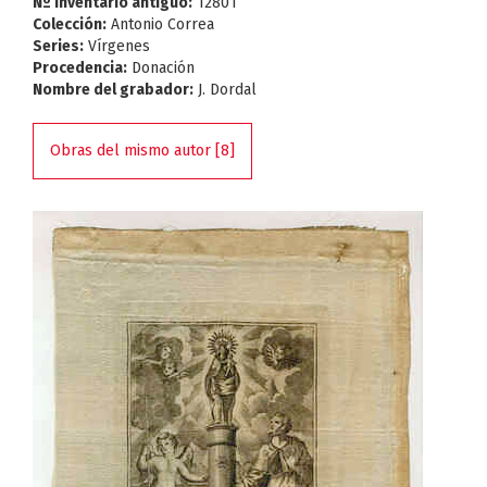
Nº Inventario antiguo:
12801
Colección:
Antonio Correa
Series:
Vírgenes
Procedencia:
Donación
Nombre del grabador:
J. Dordal
Obras del mismo autor [8]