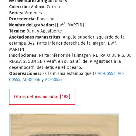
Nº Inventario antiguo:
00048
Colección:
Antonio Correa
Series:
Vírgenes
Procedencia:
Donación
A
Nombre del grabador:
[J. M
. MARTÍN]
Técnica:
Buril y Aguafuerte
Anotaciones manuscritas:
Angulo superior izquierdo de la
A
estampa: 342; Parte inferior derecha de la imagen: J. M
.
MARTÍN
Inscripciones:
Parte inferior de la imagen: RETRATO DE N.S. DE
a
o
REGLA SEGUN SE / Ven
. en su Sant
. de. P. Agustinos á la
a
desenbocad
. del Betis en el Oceano.
Observaciones:
Es la misma estampa que la
AC-00554
,
AC-
00555
,
AC-00556
y
AC-00557
.
Obras del mismo autor [188]