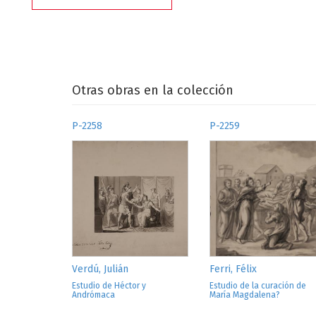
Otras obras en la colección
P-2258
P-2259
Verdú, Julián
Ferri, Félix
Estudio de Héctor y
Estudio de la curación de
Andrómaca
María Magdalena?