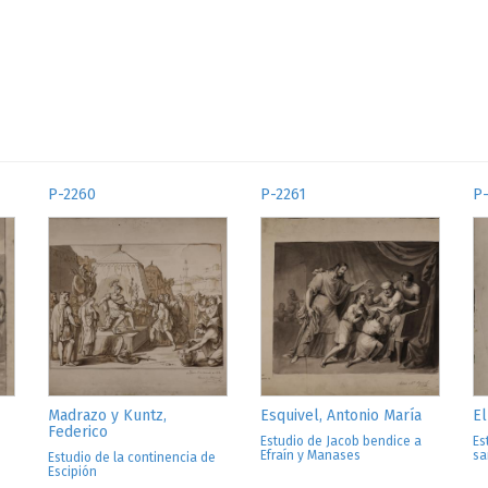
P-2260
P-2261
P
Madrazo y Kuntz,
Esquivel, Antonio María
El
Federico
Estudio de Jacob bendice a
Es
Efraín y Manases
sa
Estudio de la continencia de
Escipión