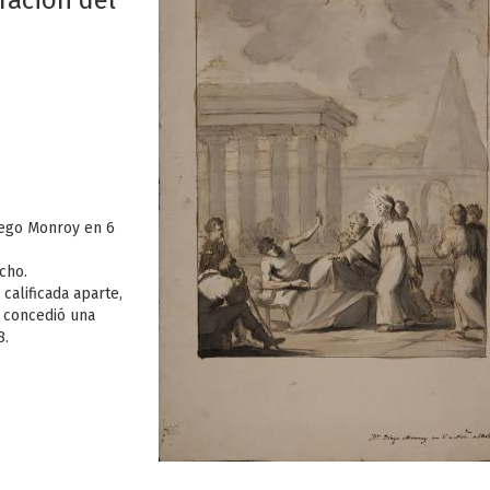
ración del
Diego Monroy en 6
cho.
calificada aparte,
 concedió una
8.