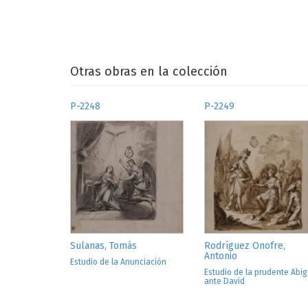
Otras obras en la colección
P-2248
P-2249
Sulanas, Tomás
Rodríguez Onofre,
Antonio
Estudio de la Anunciación
Estudio de la prudente Abig
ante David