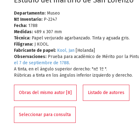
Estudio del martirio de San Lorenzo
Departamento:
Museo
Nº Inventario:
P-2247
Fecha:
1788
Medidas:
489 x 307 mm
Técnica:
Papel verjurado agarbanzado. Tinta y aguada gris.
Filigrana:
J KOOL.
Fabricante de papel:
Kool, Jan
[Holanda]
Observaciones:
Prueba para académico de Mérito por la Pint
el 7 de septiembre de 1788
.
A tinta, en el ángulo superior derecho: "nº 1º ".
Rúbricas a tinta en los ángulos inferior izquierdo y derecho.
Obras del mismo autor [8]
Listado de autores
Seleccionar para consulta