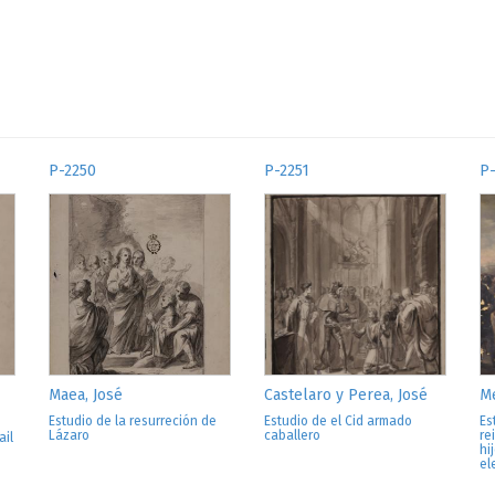
P-2250
P-2251
P-
Maea, José
Castelaro y Perea, José
Me
Estudio de la resurreción de
Estudio de el Cid armado
Es
Lázaro
caballero
re
ail
hi
el