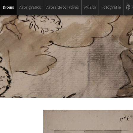
Dibujo
Arte gráfico
Artes decorativas
Música
Fotografía
R