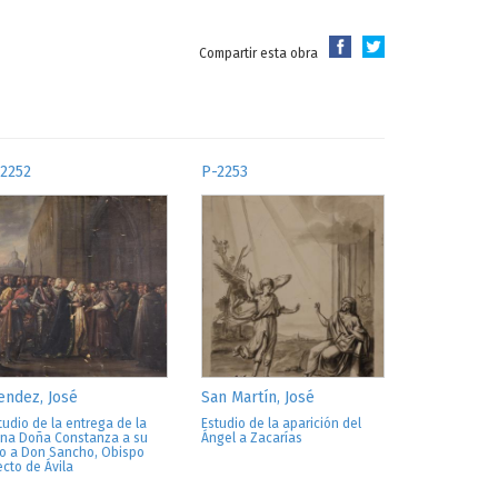
Compartir esta obra
2252
P-2253
ndez, José
San Martín, José
tudio de la entrega de la
Estudio de la aparición del
ina Doña Constanza a su
Ángel a Zacarías
jo a Don Sancho, Obispo
ecto de Ávila