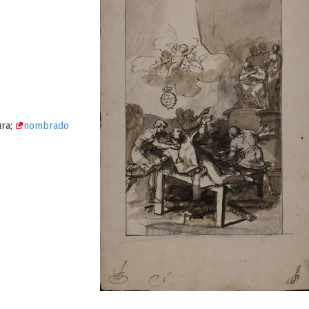
ura;
nombrado