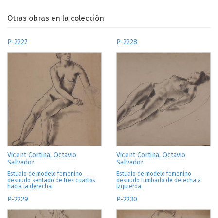
Otras obras en la colección
P-2227
P-2228
Vicent Cortina, Octavio
Vicent Cortina, Octavio
Salvador
Salvador
Estudio de modelo femenino
Estudio de modelo femenino
desnudo sentado de tres cuartos
desnudo tumbado de derecha a
hacia la derecha
izquierda
P-2229
P-2230