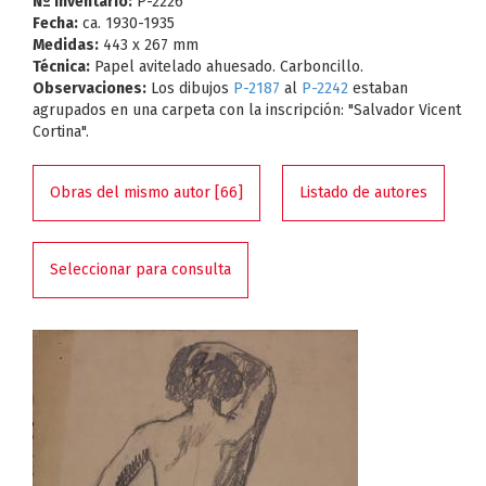
Nº Inventario:
P-2226
Fecha:
ca. 1930-1935
Medidas:
443 x 267 mm
Técnica:
Papel avitelado ahuesado. Carboncillo.
Observaciones:
Los dibujos
P-2187
al
P-2242
estaban
agrupados en una carpeta con la inscripción: "Salvador Vicent
Cortina".
Obras del mismo autor [66]
Listado de autores
Seleccionar para consulta