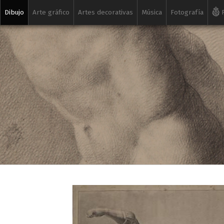
Dibujo
Arte gráfico
Artes decorativas
Música
Fotografía
R