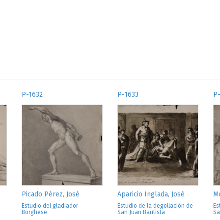
P-1632
P-1633
P
Picado Pérez, José
Aparicio Inglada, José
Mo
Estudio del gladiador
Estudio de la degollación de
Es
Borghese
San Juan Bautista
Sa