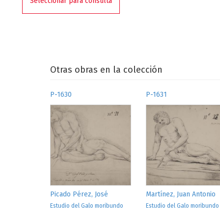
Seleccionar para consulta
Otras obras en la colección
P-1630
P-1631
Picado Pérez, José
Martínez, Juan Antonio
Estudio del Galo moribundo
Estudio del Galo moribundo