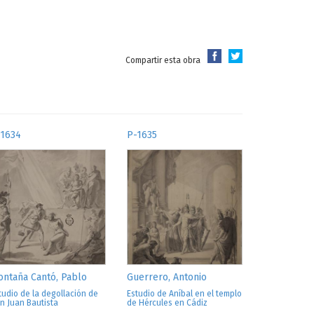
Compartir esta obra
-1634
P-1635
ntaña Cantó, Pablo
Guerrero, Antonio
tudio de la degollación de
Estudio de Aníbal en el templo
n Juan Bautista
de Hércules en Cádiz