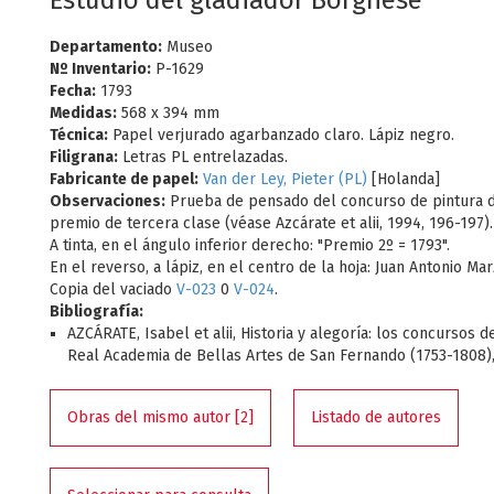
Estudio del gladiador Borghese
Departamento:
Museo
Nº Inventario:
P-1629
Fecha:
1793
Medidas:
568 x 394 mm
Técnica:
Papel verjurado agarbanzado claro. Lápiz negro.
Filigrana:
Letras PL entrelazadas.
Fabricante de papel:
Van der Ley, Pieter (PL)
[Holanda]
Observaciones:
Prueba de pensado del concurso de pintura 
premio de tercera clase (véase Azcárate et alii, 1994, 196-197).
A tinta, en el ángulo inferior derecho: "Premio 2º = 1793".
En el reverso, a lápiz, en el centro de la hoja: Juan Antonio Mar
Copia del vaciado
V-023
0
V-024
.
Bibliografía:
AZCÁRATE, Isabel et alii, Historia y alegoría: los concursos d
Real Academia de Bellas Artes de San Fernando (1753-1808),
Obras del mismo autor [2]
Listado de autores