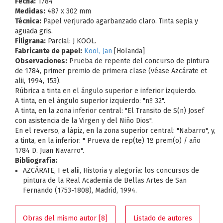
Fecha:
1784
Medidas:
487 x 302 mm
Técnica:
Papel verjurado agarbanzado claro. Tinta sepia y
aguada gris.
Filigrana:
Parcial: J KOOL.
Fabricante de papel:
Kool, Jan
[Holanda]
Observaciones:
Prueba de repente del concurso de pintura
de 1784, primer premio de primera clase (véase Azcárate et
alii, 1994, 153).
Rúbrica a tinta en el ángulo superior e inferior izquierdo.
A tinta, en el ángulo superior izquierdo: "nº 32".
A tinta, en la zona inferior central: "El Transito de S(n) Josef
con asistencia de la Virgen y del Niño Dios".
En el reverso, a lápiz, en la zona superior central: "Nabarro", y,
a tinta, en la inferior: " Prueva de rep(te) 1º prem(o) / año
1784 D. Juan Navarro".
Bibliografía:
AZCÁRATE, I et alii, Historia y alegoría: los concursos de
pintura de la Real Academia de Bellas Artes de San
Fernando (1753-1808), Madrid, 1994.
Obras del mismo autor [8]
Listado de autores