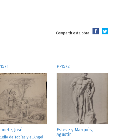
Compartir esta obra
1571
P-1572
unete, José
Esteve y Marqués,
Agustín
tudio de Tobías y el Ángel