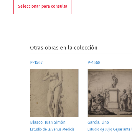
Seleccionar para consulta
Otras obras en la colección
P-1567
P-1568
Blasco, Juan Simón
García, Lino
Estudio de la Venus Medicis
Estudio de Julio Cesar ante 