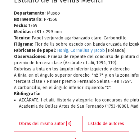
Estudio de la Venus Medici
Departamento:
Museo
Nº Inventario:
P-1566
Fecha:
1769
Medidas:
481 x 299 mm
Técnica:
Papel verjurado agarbanzado claro. Carboncillo.
Filigrana:
Flor de lis sobre escudo con banda cruzada de izqui
Fabricante de papel:
Honig, Cornelius y Jacob
[Holanda]
Observaciones:
Prueba de repente del concurso de pintura d
premio de tercera clase (Azcárate et alii, 1994, 119).
Rúbricas a tinta en los ángulo inferior izquierdo y derecho.
A tinta, en el ángulo superior derecho: "nº 7", y, en la zona infe
"Tercera clase / Primer premio Fernando Selma = en 1769".
A carboncillo, en el ángulo inferior izquierdo: "C".
Bibliografía:
AZCÁRATE, I et alii, Historia y alegoría: los concursos de pint
Academia de Bellas Artes de San Fernando (1753-1808), Madr
Obras del mismo autor [3]
Listado de autores