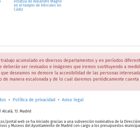
o
estatua de Alejandro Magno
en el templo de Hércules en
Cádiz
 trabajo acumulado en diversos departamentos y en períodos diferen
e deberán ser revisados e imágenes que iremos sustituyendo a medida
s que deseamos no demore la accesibilidad de las personas interesa
o de manera escalonada y de lo cual daremos periódicamente cuenta 
tos
•
Política de privacidad
•
Aviso legal
c/ Alcalá, 13. Madrid
tos/portal web se ha iniciado gracias a una subvención nominativa de la Direcció
chivos y Museos del Ayuntamiento de Madrid con cargo a los presupuestos municipa