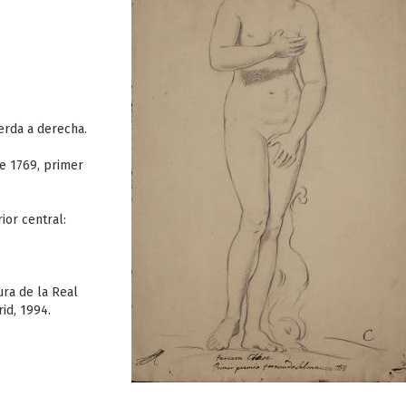
erda a derecha.
e 1769, primer
rior central:
ura de la Real
id, 1994.