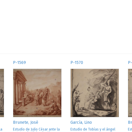
P-1569
P-1570
P-
Brunete, José
García, Lino
Br
la
Estudio de Julio César ante la
Estudio de Tobías y el ángel
Es