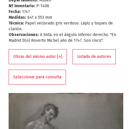
Departamento:
Museo
Nº Inventario:
P-1406
Fecha:
1747
Medidas:
641 x 553 mm
Técnica:
Papel verjurado gris verdoso. Lápiz y toques de
clarión.
Observaciones:
A tinta, en el ángulo inferior derecho: "En
Madrid D(n) Roverto Michel año de 1747. Son cinco".
Obras del mismo autor [4]
Listado de autores
Seleccionar para consulta