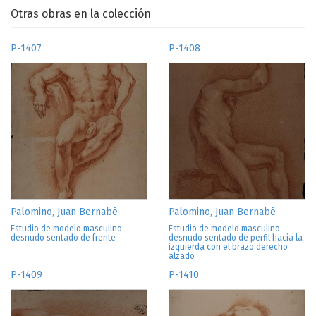
Otras obras en la colección
P-1407
P-1408
Palomino, Juan Bernabé
Palomino, Juan Bernabé
Estudio de modelo masculino
Estudio de modelo masculino
desnudo sentado de frente
desnudo sentado de perfil hacia la
izquierda con el brazo derecho
alzado
P-1409
P-1410