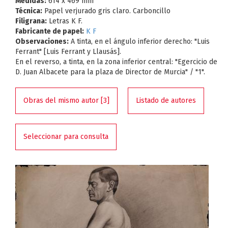
Medidas:
614 x 469 mm
Técnica:
Papel verjurado gris claro. Carboncillo
Filigrana:
Letras K F.
Fabricante de papel:
K F
Observaciones:
A tinta, en el ángulo inferior derecho: "Luis
Ferrant" [Luis Ferrant y Llausás].
En el reverso, a tinta, en la zona inferior central: "Egercicio de
D. Juan Albacete para la plaza de Director de Murcia" / "1".
Obras del mismo autor [3]
Listado de autores
Seleccionar para consulta