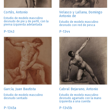
Cortés, Antonio
Velasco y Lallana, Domingo
Antonio de
Estudio de modelo masculino
desnudo de pie y de perfil, con la
Estudio de modelo masculino
pierna izquierda adelantada
desnudo con red de pesca
P-1343
P-1344
García, Juan Bautista
Cabral Bejarano, Antonio
Estudio de modelo masculino
Estudio de modelo masculino
desnudo sentado
desnudo agarrado con la mano
izquierda a una cuerda
P-1345a
P-1345b