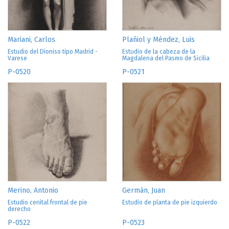
Mariani, Carlos
Plañiol y Méndez, Luis
Estudio del Dioniso tipo Madrid -
Estudio de la cabeza de la
Varese
Magdalena del Pasmo de Sicilia
P-0520
P-0521
Merino, Antonio
Germán, Juan
Estudio cenital frontal de pie
Estudio de planta de pie izquierdo
derecho
P-0522
P-0523