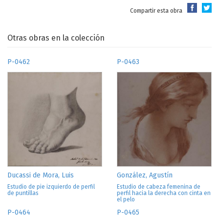
Compartir esta obra
Otras obras en la colección
P-0462
P-0463
Ducassi de Mora, Luis
González, Agustín
Estudio de pie izquierdo de perfil
Estudio de cabeza femenina de
de puntillas
perfil hacia la derecha con cinta en
el pelo
P-0464
P-0465