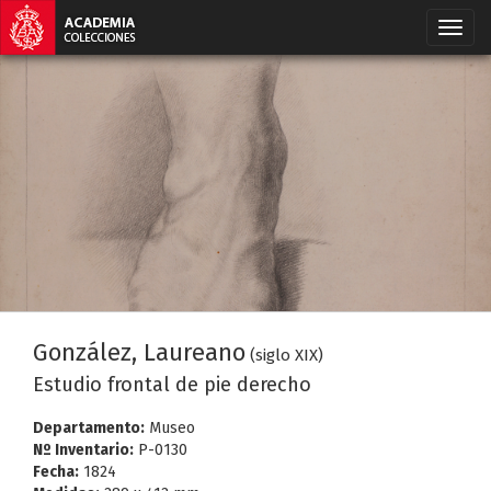
González, Laureano
(siglo XIX)
Estudio frontal de pie derecho
Departamento:
Museo
Nº Inventario:
P-0130
Fecha:
1824