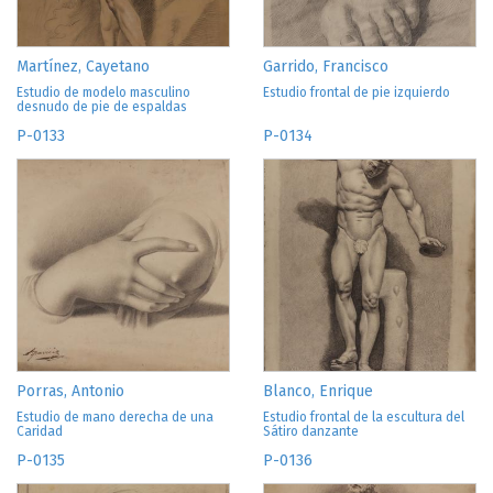
Martínez, Cayetano
Garrido, Francisco
Estudio de modelo masculino
Estudio frontal de pie izquierdo
desnudo de pie de espaldas
P-0133
P-0134
Porras, Antonio
Blanco, Enrique
Estudio de mano derecha de una
Estudio frontal de la escultura del
Caridad
Sátiro danzante
P-0135
P-0136