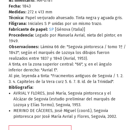
Nº Inventario:
MA-0781
Fecha:
1843
Medidas:
272 x 413 mm
Técnica:
Papel verjurado ahuesado. Tinta negra y aguada gris.
Filigrana:
Iniciales S P unidas por un mismo trazo.
Fabricante de papel:
SP
[Génova (Italia)]
Procedencia:
Legado por Manuela Avrial, nieta del pintor, en
1949.
Observaciones:
Lámina 66 de: "Segovia pintoresca / tomo 1º /
1843"; según el marqués de Lozoya los dibujos fueron
realizados entre 1837 y 1840 (Avrial, 1953).
A tinta, en la zona superior central: "66", y, en el ángulo
inferior derecho: "Avrial f.".
Al pie, leyenda a tinta: "Fracmentos antiguos de Segovia / 1. 2.
3. 4. Capiteles de la Vera curz 5. 6. 7. 8. id. de la Trinidad".
Bibliografía:
AVRIAL Y FLORES, José María, Segovia pintoresca y el
Alcázar de Segovia (estudio preliminar del marqués de
Lozoya y Elías Tormo), Segovia, 1953.
MERINO DE CÁCERES, José Miguel (coord.), Segovia
pintoresca por José María Avrial y Flores, Segovia, 2002.