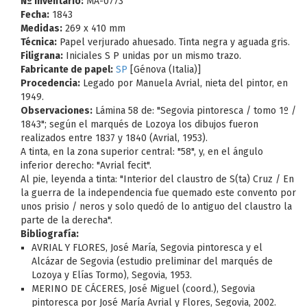
Nº Inventario:
MA-0773
Fecha:
1843
Medidas:
269 x 410 mm
Técnica:
Papel verjurado ahuesado. Tinta negra y aguada gris.
Filigrana:
Iniciales S P unidas por un mismo trazo.
Fabricante de papel:
SP
[Génova (Italia)]
Procedencia:
Legado por Manuela Avrial, nieta del pintor, en
1949.
Observaciones:
Lámina 58 de: "Segovia pintoresca / tomo 1º /
1843"; según el marqués de Lozoya los dibujos fueron
realizados entre 1837 y 1840 (Avrial, 1953).
A tinta, en la zona superior central: "58", y, en el ángulo
inferior derecho: "Avrial fecit".
Al pie, leyenda a tinta: "Interior del claustro de S(ta) Cruz / En
la guerra de la independencia fue quemado este convento por
unos prisio / neros y solo quedó de lo antiguo del claustro la
parte de la derecha".
Bibliografía:
AVRIAL Y FLORES, José María, Segovia pintoresca y el
Alcázar de Segovia (estudio preliminar del marqués de
Lozoya y Elías Tormo), Segovia, 1953.
MERINO DE CÁCERES, José Miguel (coord.), Segovia
pintoresca por José María Avrial y Flores, Segovia, 2002.