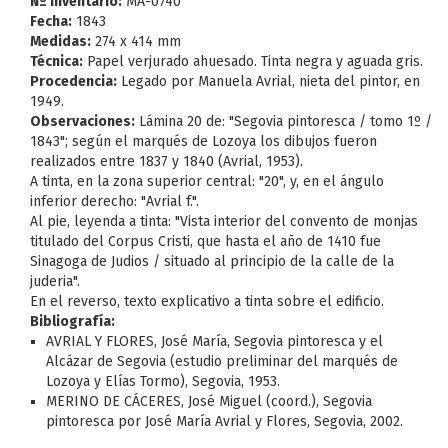
Nº Inventario:
MA-0740
Fecha:
1843
Medidas:
274 x 414 mm
Técnica:
Papel verjurado ahuesado. Tinta negra y aguada gris.
Procedencia:
Legado por Manuela Avrial, nieta del pintor, en
1949.
Observaciones:
Lámina 20 de: "Segovia pintoresca / tomo 1º /
1843"; según el marqués de Lozoya los dibujos fueron
realizados entre 1837 y 1840 (Avrial, 1953).
A tinta, en la zona superior central: "20", y, en el ángulo
inferior derecho: "Avrial f.".
Al pie, leyenda a tinta: "Vista interior del convento de monjas
titulado del Corpus Cristi, que hasta el año de 1410 fue
Sinagoga de Judios / situado al principio de la calle de la
juderia".
En el reverso, texto explicativo a tinta sobre el edificio.
Bibliografía:
AVRIAL Y FLORES, José María, Segovia pintoresca y el
Alcázar de Segovia (estudio preliminar del marqués de
Lozoya y Elías Tormo), Segovia, 1953.
MERINO DE CÁCERES, José Miguel (coord.), Segovia
pintoresca por José María Avrial y Flores, Segovia, 2002.