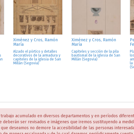
Ximénez y Cros, Ramón
Ximénez y Cros, Ramón
Pe
María
María
Fe
Alzado el pórtico y detalles
Capiteles y sección de la pila
Pl
s
decorativos de la armadura y
bautismal de la iglesia de San
lo
an
capiteles de la iglesia de San
Millán (Segovia)
ar
Millán (Segovia)
la
(S
 trabajo acumulado en diversos departamentos y en períodos diferen
e deberán ser revisados e imágenes que iremos sustituyendo a medida
s que deseamos no demore la accesibilidad de las personas interesa
o de manera escalonada y de lo cual daremos periódicamente cuenta 