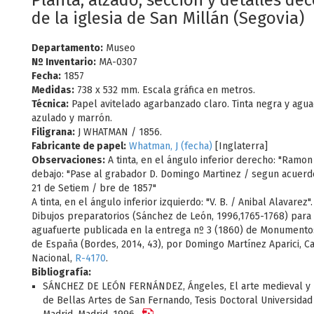
Planta, alzado, sección y detalles de
de la iglesia de San Millán (Segovia)
Departamento:
Museo
Nº Inventario:
MA-0307
Fecha:
1857
Medidas:
738 x 532 mm. Escala gráfica en metros.
Técnica:
Papel avitelado agarbanzado claro. Tinta negra y aguad
azulado y marrón.
Filigrana:
J WHATMAN / 1856.
Fabricante de papel:
Whatman, J (fecha)
[Inglaterra]
Observaciones:
A tinta, en el ángulo inferior derecho: "Ramon
debajo: "Pase al grabador D. Domingo Martinez / segun acuerd
21 de Setiem / bre de 1857"
A tinta, en el ángulo inferior izquierdo: "V. B. / Anibal Alavarez".
Dibujos preparatorios (Sánchez de León, 1996,1765-1768) para 
aguafuerte publicada en la entrega nº 3 (1860) de Monumento
de España (Bordes, 2014, 43), por Domingo Martínez Aparici, C
Nacional,
R-4170
.
Bibliografía:
SÁNCHEZ DE LEÓN FERNÁNDEZ, Ángeles, El arte medieval y 
de Bellas Artes de San Fernando, Tesis Doctoral Universid