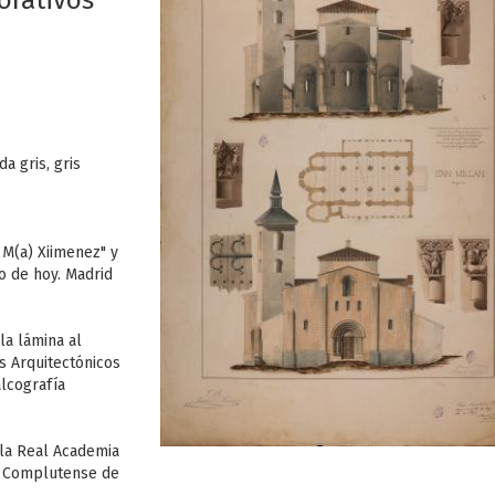
corativos
a gris, gris
 M(a) Xiimenez" y
o de hoy. Madrid
la lámina al
s Arquitectónicos
alcografía
la Real Academia
ad Complutense de