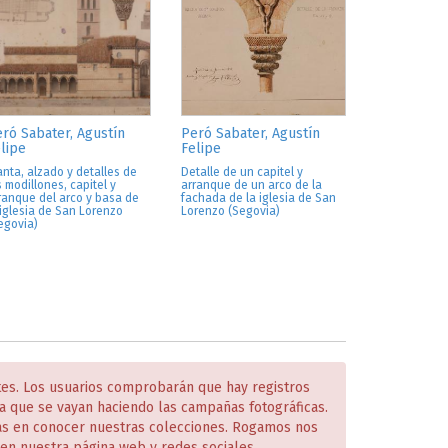
ró Sabater, Agustín
Peró Sabater, Agustín
lipe
Felipe
anta, alzado y detalles de
Detalle de un capitel y
s modillones, capitel y
arranque de un arco de la
ranque del arco y basa de
fachada de la iglesia de San
 iglesia de San Lorenzo
Lorenzo (Segovia)
egovia)
tes. Los usuarios comprobarán que hay registros
 que se vayan haciendo las campañas fotográficas.
das en conocer nuestras colecciones. Rogamos nos
en nuestra página web y redes sociales.