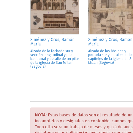
Ximénez y Cros, Ramón
Ximénez y Cros, Ramón
María
María
Alzado de la fachada sur y
Alzado de los ábsides y
sección longitudinal y pila
portada sur y detalles de lo
bautismal y detalle de un pilar
capiteles de la iglesia de S
de la iglesia de San Millán
Millán (Segovia)
(Segovia)
NOTA:
Estas bases de datos son el resultado de un
incompletos y desiguales en contenido, campos qu
Todo ello será un trabajo de meses y quizá de año
disculpen estas deficiencias que iremos subsanand