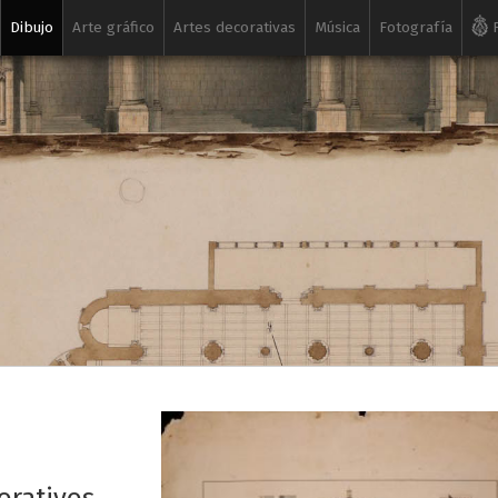
Dibujo
Arte gráfico
Artes decorativas
Música
Fotografía
R
a