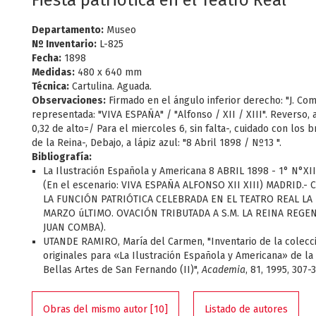
Fiesta patriótica en el Teatro Real
Departamento:
Museo
Nº Inventario:
L-825
Fecha:
1898
Medidas:
480 x 640 mm
Técnica:
Cartulina. Aguada.
Observaciones:
Firmado en el ángulo inferior derecho: "J. Com
representada: "VIVA ESPAÑA" / "Alfonso / XII / XIII". Reverso, a
0,32 de alto=/ Para el miercoles 6, sin falta-, cuidado con los b
de la Reina-, Debajo, a lápiz azul: "8 Abril 1898 / Nº13 ".
Bibliografía:
La Ilustración Española y Americana 8 ABRIL 1898 - 1° N°XIII
(En el escenario: VIVA ESPAÑA ALFONSO XII XIII) MADRID.-
LA FUNCIÓN PATRIÓTICA CELEBRADA EN EL TEATRO REAL LA
MARZO úLTIMO. OVACIÓN TRIBUTADA A S.M. LA REINA REGEN
JUAN COMBA).
UTANDE RAMIRO, María del Carmen, "Inventario de la colecc
originales para «La Ilustración Española y Americana» de l
Bellas Artes de San Fernando (II)",
Academia
, 81, 1995, 307-
Obras del mismo autor [10]
Listado de autores