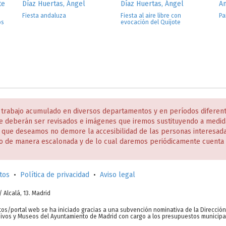
te
Díaz Huertas, Ángel
Díaz Huertas, Ángel
An
Fiesta andaluza
Fiesta al aire libre con
Pa
os
evocación del Quijote
 trabajo acumulado en diversos departamentos y en períodos diferen
e deberán ser revisados e imágenes que iremos sustituyendo a medida
s que deseamos no demore la accesibilidad de las personas interesa
o de manera escalonada y de lo cual daremos periódicamente cuenta 
tos
•
Política de privacidad
•
Aviso legal
c/ Alcalá, 13. Madrid
tos/portal web se ha iniciado gracias a una subvención nominativa de la Direcció
chivos y Museos del Ayuntamiento de Madrid con cargo a los presupuestos municipa