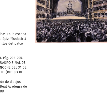
ba". En la escena
 lápiz: "Reducir á
rillos del palco
. Pág. 204-205.
 CUADRO FINAL DE
 NOCHE DEL 31 DE
TE. (DIBUJO DE
ión de dibujos
a Real Academia de
388.