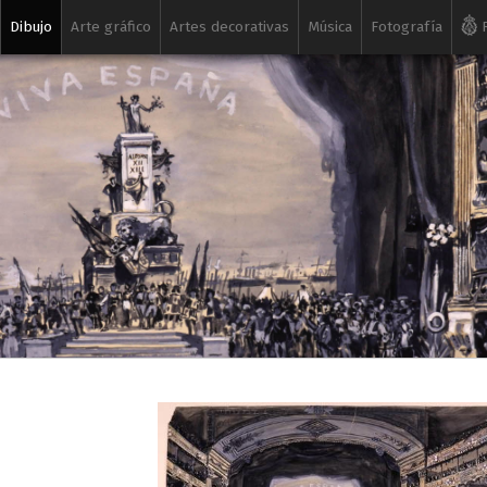
Dibujo
Arte gráfico
Artes decorativas
Música
Fotografía
R