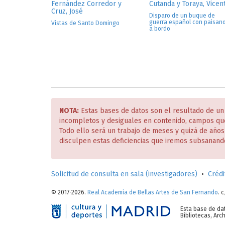
Fernández Corredor y
Cutanda y Toraya, Vicen
Cruz, José
Disparo de un buque de
guerra español con paisan
Vistas de Santo Domingo
a bordo
NOTA:
Estas bases de datos son el resultado de un
incompletos y desiguales en contenido, campos qu
Todo ello será un trabajo de meses y quizá de año
disculpen estas deficiencias que iremos subsanand
Solicitud de consulta en sala (investigadores)
•
Crédi
© 2017-2026.
Real Academia de Bellas Artes de San Fernando
. 
Esta base de da
Bibliotecas, Ar