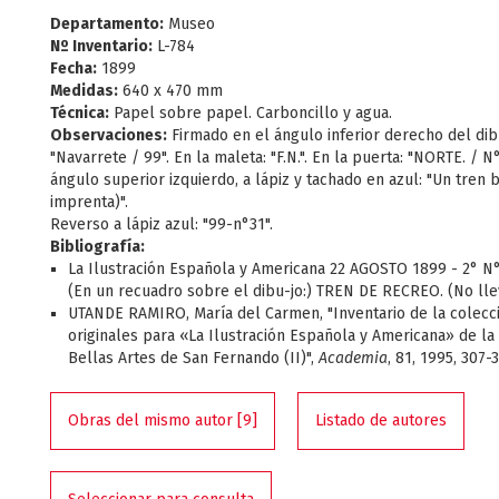
Departamento:
Museo
Nº Inventario:
L-784
Fecha:
1899
Medidas:
640 x 470 mm
Técnica:
Papel sobre papel. Carboncillo y agua.
Observaciones:
Firmado en el ángulo inferior derecho del dibu
"Navarrete / 99". En la maleta: "F.N.". En la puerta: "NORTE. / N
ángulo superior izquierdo, a lápiz y tachado en azul: "Un tren bo
imprenta)".
Reverso a lápiz azul: "99-n°31".
Bibliografía:
La Ilustración Española y Americana 22 AGOSTO 1899 - 2° N° 
(En un recuadro sobre el dibu-jo:) TREN DE RECREO. (No llev
UTANDE RAMIRO, María del Carmen, "Inventario de la colecc
originales para «La Ilustración Española y Americana» de l
Bellas Artes de San Fernando (II)",
Academia
, 81, 1995, 307-
Obras del mismo autor [9]
Listado de autores