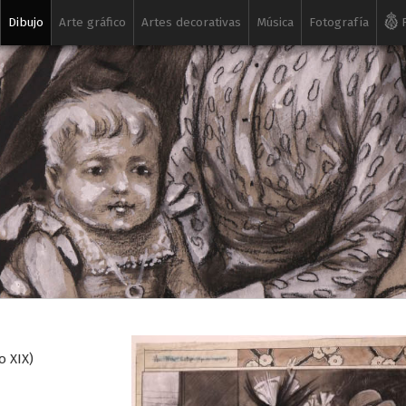
Dibujo
Arte gráfico
Artes decorativas
Música
Fotografía
R
lo XIX)