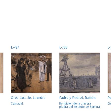
L-787
L-788
L-
Oroz Lacalle, Leandro
Padró y Pedret, Ramón
Pa
Carnaval
Bendición de la primera
Ci
piedra del instituto de Zamora