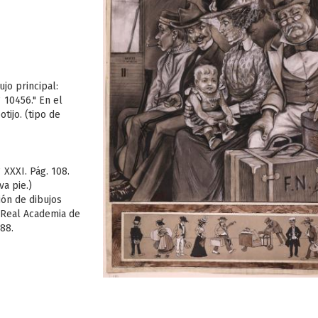
jo principal:
° 10456." En el
tijo. (tipo de
XXXI. Pág. 108.
a pie.)
ión de dibujos
a Real Academia de
388.