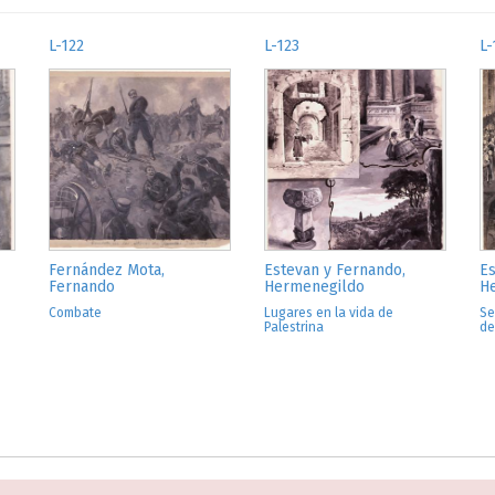
L-122
L-123
L-
Fernández Mota,
Estevan y Fernando,
Es
Fernando
Hermenegildo
H
Combate
Lugares en la vida de
Se
Palestrina
de