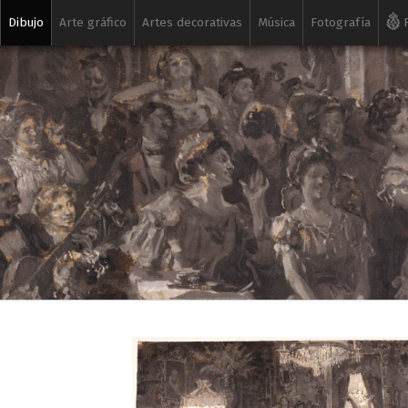
Dibujo
Arte gráfico
Artes decorativas
Música
Fotografía
R