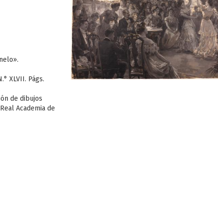
nelo».
° XLVII. Págs.
.
ión de dibujos
a Real Academia de