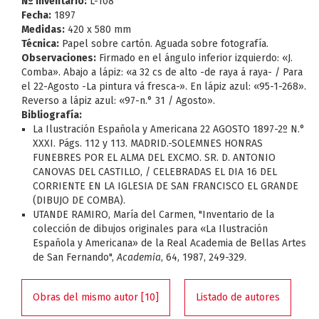
Nº Inventario:
L-108
Fecha:
1897
Medidas:
420 x 580 mm
Técnica:
Papel sobre cartón. Aguada sobre fotografía.
Observaciones:
Firmado en el ángulo inferior izquierdo: «J.
Comba». Abajo a lápiz: «a 32 cs de alto -de raya á raya- / Para
el 22-Agosto -La pintura vá fresca-». En lápiz azul: «95-1-268».
Reverso a lápiz azul: «97-n.° 31 / Agosto».
Bibliografía:
La Ilustración Española y Americana 22 AGOSTO 1897-2º N.°
XXXI. Págs. 112 y 113. MADRID.-SOLEMNES HONRAS
FUNEBRES POR EL ALMA DEL EXCMO. SR. D. ANTONIO
CANOVAS DEL CASTILLO, / CELEBRADAS EL DIA 16 DEL
CORRIENTE EN LA IGLESIA DE SAN FRANCISCO EL GRANDE
(DIBUJO DE COMBA).
UTANDE RAMIRO, María del Carmen, "Inventario de la
colección de dibujos originales para «La Ilustración
Española y Americana» de la Real Academia de Bellas Artes
de San Fernando",
Academia
, 64, 1987, 249-329.
Obras del mismo autor [10]
Listado de autores