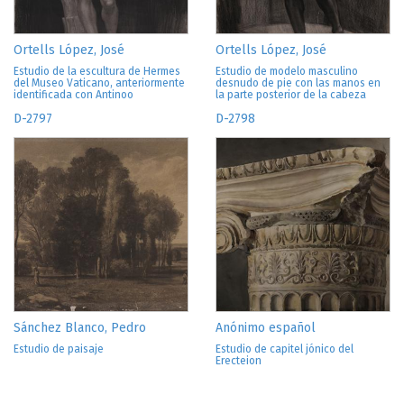
Ortells López, José
Ortells López, José
Estudio de la escultura de Hermes
Estudio de modelo masculino
del Museo Vaticano, anteriormente
desnudo de pie con las manos en
identificada con Antinoo
la parte posterior de la cabeza
D-2797
D-2798
Sánchez Blanco, Pedro
Anónimo español
Estudio de paisaje
Estudio de capitel jónico del
Erecteion