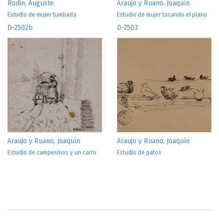
Rodin, Auguste
Araujo y Ruano, Joaquín
Estudio de mujer tumbada
Estudio de mujer tocando el piano
D-2502b
D-2503
Araujo y Ruano, Joaquín
Araujo y Ruano, Joaquín
Estudio de campesinos y un carro
Estudio de patos