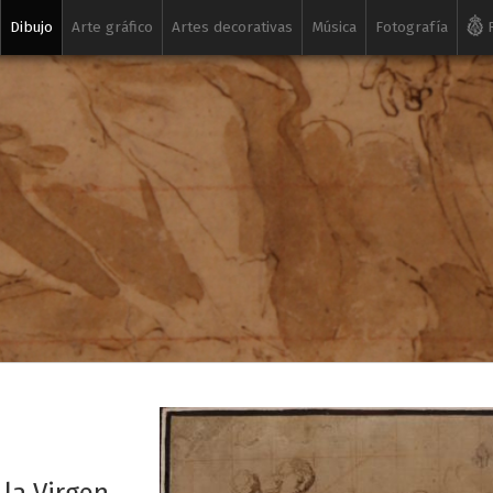
Dibujo
Arte gráfico
Artes decorativas
Música
Fotografía
R