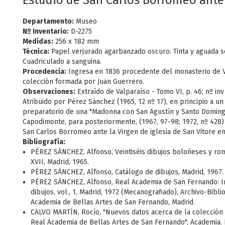
Estudio de San Carlos Borromeo ante 
Departamento:
Museo
Nº Inventario:
D-2275
Medidas:
256 x 182 mm
Técnica:
Papel verjurado agarbanzado oscuro. Tinta y aguada s
Cuadriculado a sanguina.
Procedencia:
Ingresa en 1836 procedente del monasterio de V
colección formada por Juan Guerrero.
Observaciones:
Extraído de Valparaíso - Tomo VI, p. 46; nº inv
Atribuido por Pérez Sánchez (1965, 12 nº 17), en principio a un
preparatorio de una "Madonna con San Agustín y Santo Domin
Capodimonte, para posteriormente, (1967, 97-98; 1972, nº 428) 
San Carlos Borromeo ante la Virgen de iglesia de San Vitore e
Bibliografía:
PÉREZ SÁNCHEZ, Alfonso, Veintiséis dibujos boloñeses y ro
XVII, Madrid, 1965.
PÉREZ SÁNCHEZ, Alfonso, Catálogo de dibujos, Madrid, 1967.
PÉREZ SÁNCHEZ, Alfonso, Real Academia de San Fernando: In
dibujos, vol., 1, Madrid, 1972 (Mecanografiado), Archivo-Bibli
Academia de Bellas Artes de San Fernando, Madrid.
CALVO MARTÍN, Rocío, "Nuevos datos acerca de la colección 
Real Academia de Bellas Artes de San Fernando", Academia. 