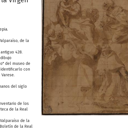
la Virgen
epia.
alparaíso, de la
 antiguo 428.
 dibujo
go" del museo de
identificarlo con
n Varese.
manos del siglo
ventario de los
oteca de la Real
Valparaíso de la
Boletín de la Real