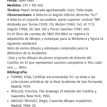
Fecha:
1660-1665
Medidas:
215 x 155 mm
Técnica:
Papel verjurado agarbanzado claro. Tinta sepia.
Observaciones:
A tinta en el ángulo inferior derecho: "A.C".
A tinta en el soporte secundario, parte superior central: "88".
Atribuido por Tormo (1929, 73), Müller (1963, 142, nº 171),
Angulo (1966, 20, lám. 20) y Pérez Sánchez (1967, 60).
En el libro de cuentas de 1802 (fol.88v) se registra la
adquisición de dibujos y estampas para la Biblioteca y figura la
siguiente anotación:
Nota de varios dibujos y estampas compradas para la
Biblioteca de la Academia.
-Diez y ocho dibujos de pluma originales de Antonio del
Castillo, en 4º que representan asuntos campestres a 10rs cada
uno ..... 180rs
Bibliografía:
TORMO, Elías, Cartillas excursionistas VII. La visita a las
colecciones artísticas de la Real Academia de San Fernando,
Madrid, 1929.
MÜLLER, Priscilla, The drawings of Antonio del Castillo y
Saavedra, New York, 1963.
ANGULO ÍÑIGUEZ, Diego, Cuarenta dibujos españoles,
Madrid, 1966, 20.