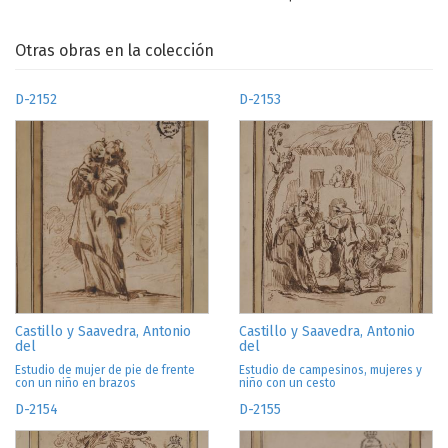
Otras obras en la colección
D-2152
D-2153
Castillo y Saavedra, Antonio
Castillo y Saavedra, Antonio
del
del
Estudio de mujer de pie de frente
Estudio de campesinos, mujeres y
con un niño en brazos
niño con un cesto
D-2154
D-2155