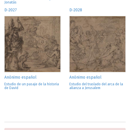
Jonatás
D-2027
D-2028
Anónimo español
Anónimo español
Estudio de un pasaje de la historia
Estudio del traslado del arca de la
de David
alianza a Jerusalem