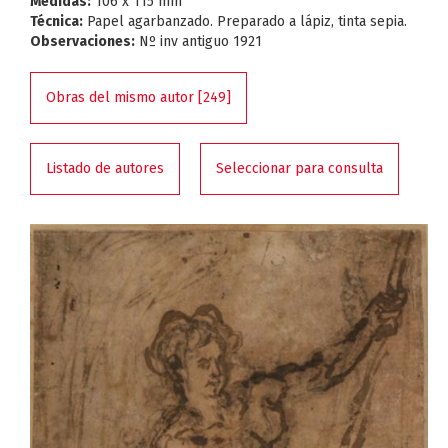
Medidas:
106 x 115 mm
Técnica:
Papel agarbanzado. Preparado a lápiz, tinta sepia.
Observaciones:
Nº inv antiguo 1921
Obras del mismo autor [249]
Listado de autores
Seleccionar para consulta