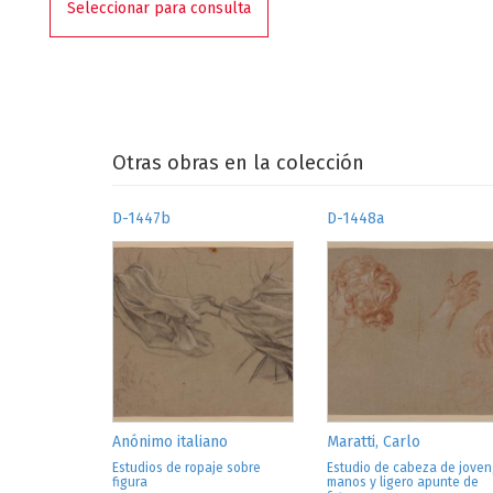
Seleccionar para consulta
Otras obras en la colección
D-1447b
D-1448a
Anónimo italiano
Maratti, Carlo
Estudios de ropaje sobre
Estudio de cabeza de joven
figura
manos y ligero apunte de