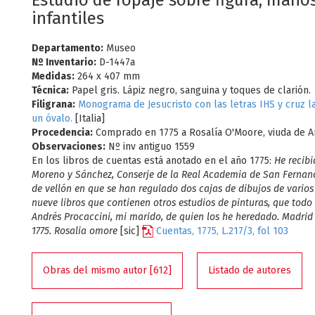
Estudio de ropaje sobre figura, mano
infantiles
Departamento:
Museo
Nº Inventario:
D-1447a
Medidas:
264 x 407 mm
Técnica:
Papel gris. Lápiz negro, sanguina y toques de clarión.
Filigrana:
Monograma de Jesucristo con las letras IHS y cruz la
un óvalo.
[Italia]
Procedencia:
Comprado en 1775 a Rosalía O'Moore, viuda de An
Observaciones:
Nº inv antiguo 1559
En los libros de cuentas está anotado en el año 1775:
He recib
Moreno y Sánchez, Conserje de la Real Academia de San Fernand
de vellón en que se han regulado dos cajas de dibujos de varios
nueve libros que contienen otros estudios de pinturas, que todo
Andrés Procaccini, mi marido, de quien los he heredado. Madrid
1775. Rosalia omore
[sic]
Cuentas, 1775, L.217/3, fol 103
Obras del mismo autor [612]
Listado de autores