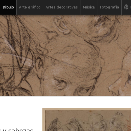
Dibujo
Arte gráfico
Artes decorativas
Música
Fotografía
R