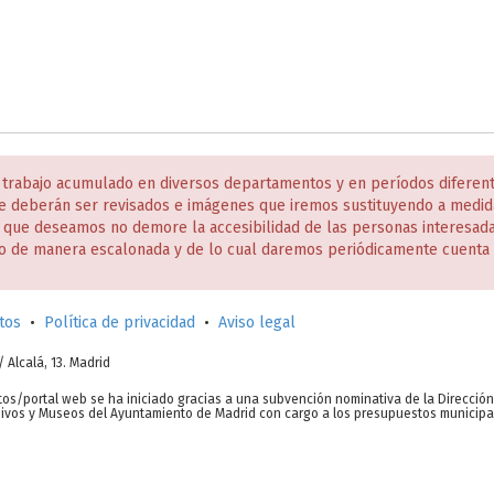
 trabajo acumulado en diversos departamentos y en períodos diferen
e deberán ser revisados e imágenes que iremos sustituyendo a medida
s que deseamos no demore la accesibilidad de las personas interesa
o de manera escalonada y de lo cual daremos periódicamente cuenta 
tos
•
Política de privacidad
•
Aviso legal
c/ Alcalá, 13. Madrid
tos/portal web se ha iniciado gracias a una subvención nominativa de la Direcció
chivos y Museos del Ayuntamiento de Madrid con cargo a los presupuestos municipa