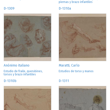
piernas y brazo infantiles
D-1309
D-1310a
Anónimo italiano
Maratti, Carlo
Estudio de fraile, querubines,
Estudios de torso y manos
torsos y brazo infantiles
D-1310b
D-1311