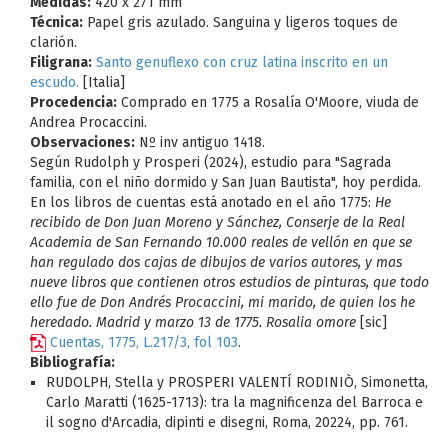
Medidas:
420 x 271 mm
Técnica:
Papel gris azulado. Sanguina y ligeros toques de
clarión.
Filigrana:
Santo genuflexo con cruz latina inscrito en un
escudo.
[Italia]
Procedencia:
Comprado en 1775 a Rosalía O'Moore, viuda de
Andrea Procaccini.
Observaciones:
Nº inv antiguo 1418.
Según Rudolph y Prosperi (2024), estudio para "Sagrada
familia, con el niño dormido y San Juan Bautista", hoy perdida.
En los libros de cuentas está anotado en el año 1775:
He
recibido de Don Juan Moreno y Sánchez, Conserje de la Real
Academia de San Fernando 10.000 reales de vellón en que se
han regulado dos cajas de dibujos de varios autores, y mas
nueve libros que contienen otros estudios de pinturas, que todo
ello fue de Don Andrés Procaccini, mi marido, de quien los he
heredado. Madrid y marzo 13 de 1775. Rosalia omore
[sic]
Cuentas, 1775, L.217/3, fol 103
.
Bibliografía:
RUDOLPH, Stella y PROSPERI VALENTÍ RODINIÒ, Simonetta,
Carlo Maratti (1625-1713): tra la magnificenza del Barroca e
il sogno d'Arcadia, dipinti e disegni, Roma, 20224, pp. 761.