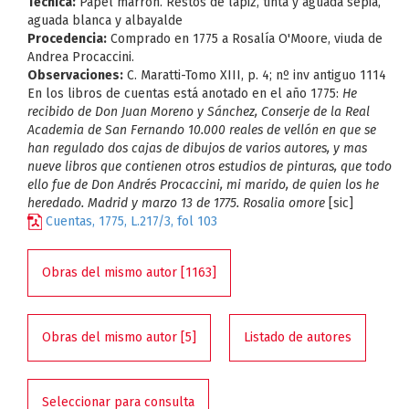
Técnica:
Papel marrón. Restos de lápiz, tinta y aguada sepia,
aguada blanca y albayalde
Procedencia:
Comprado en 1775 a Rosalía O'Moore, viuda de
Andrea Procaccini.
Observaciones:
C. Maratti-Tomo XIII, p. 4; nº inv antiguo 1114
En los libros de cuentas está anotado en el año 1775:
He
recibido de Don Juan Moreno y Sánchez, Conserje de la Real
Academia de San Fernando 10.000 reales de vellón en que se
han regulado dos cajas de dibujos de varios autores, y mas
nueve libros que contienen otros estudios de pinturas, que todo
ello fue de Don Andrés Procaccini, mi marido, de quien los he
heredado. Madrid y marzo 13 de 1775. Rosalia omore
[sic]
Cuentas, 1775, L.217/3, fol 103
Obras del mismo autor [1163]
Obras del mismo autor [5]
Listado de autores
Seleccionar para consulta