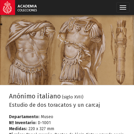
Anónimo italiano
(siglo XVII)
Estudio de dos toracatos y un carcaj
Departamento:
Museo
Nº Inventario:
D-1001
Medidas:
220 x 327 mm