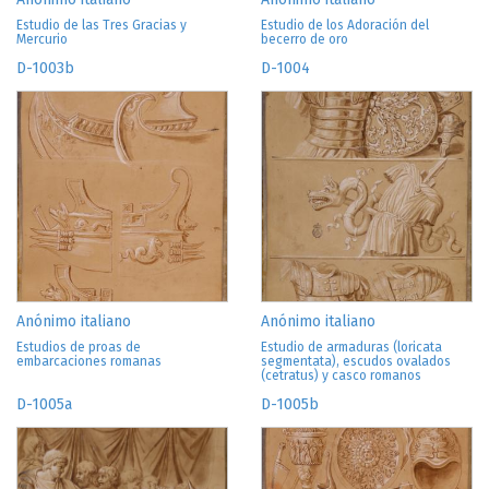
Estudio de las Tres Gracias y
Estudio de los Adoración del
Mercurio
becerro de oro
D-1003b
D-1004
Anónimo italiano
Anónimo italiano
Estudios de proas de
Estudio de armaduras (loricata
embarcaciones romanas
segmentata), escudos ovalados
(cetratus) y casco romanos
D-1005a
D-1005b