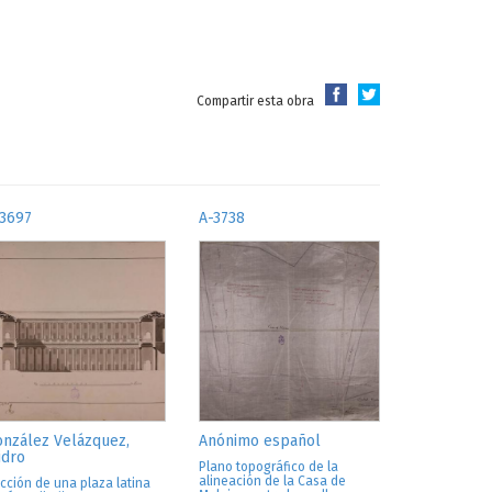
Compartir esta obra
-3697
A-3738
nzález Velázquez,
Anónimo español
idro
Plano topográfico de la
alineación de la Casa de
cción de una plaza latina