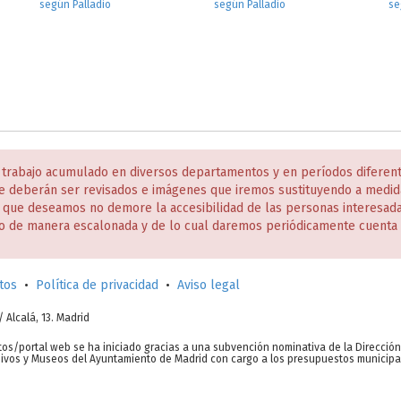
según Palladio
según Palladio
se
 trabajo acumulado en diversos departamentos y en períodos diferen
e deberán ser revisados e imágenes que iremos sustituyendo a medida
s que deseamos no demore la accesibilidad de las personas interesa
o de manera escalonada y de lo cual daremos periódicamente cuenta 
tos
•
Política de privacidad
•
Aviso legal
c/ Alcalá, 13. Madrid
tos/portal web se ha iniciado gracias a una subvención nominativa de la Direcció
chivos y Museos del Ayuntamiento de Madrid con cargo a los presupuestos municipa