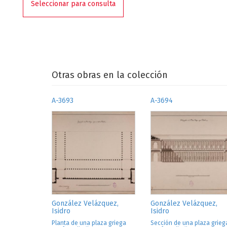
Seleccionar para consulta
Otras obras en la colección
A-3693
A-3694
González Velázquez,
González Velázquez,
Isidro
Isidro
Planta de una plaza griega
Sección de una plaza grieg