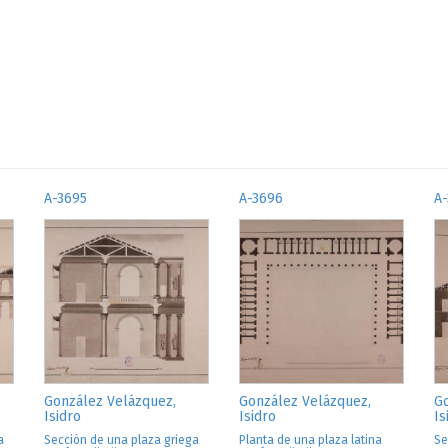
A-3695
A-3696
A
González Velázquez,
González Velázquez,
Go
Isidro
Isidro
Is
a
Sección de una plaza griega
Planta de una plaza latina
Se