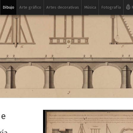
Dibujo
Arte gráfico
Artes decorativas
Música
Fotografía
R
de