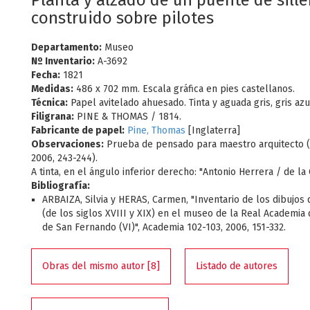
Planta y alzado de un puente de sille
construido sobre pilotes
Departamento:
Museo
Nº Inventario:
A-3692
Fecha:
1821
Medidas:
486 x 702 mm. Escala gráfica en pies castellanos.
Técnica:
Papel avitelado ahuesado. Tinta y aguada gris, gris azu
Filigrana:
PINE & THOMAS / 1814.
Fabricante de papel:
Pine, Thomas
[Inglaterra]
Observaciones:
Prueba de pensado para maestro arquitecto (
2006, 243-244).
A tinta, en el ángulo inferior derecho: "Antonio Herrera / de la 
Bibliografía:
ARBAIZA, Silvia y HERAS, Carmen, "Inventario de los dibujos 
(de los siglos XVIII y XIX) en el museo de la Real Academia 
de San Fernando (VI)", Academia 102-103, 2006, 151-332.
Obras del mismo autor [8]
Listado de autores