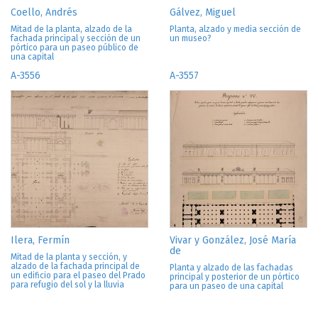
Coello, Andrés
Gálvez, Miguel
Mitad de la planta, alzado de la
Planta, alzado y media sección de
fachada principal y sección de un
un museo?
pórtico para un paseo público de
una capital
A-3556
A-3557
Ilera, Fermín
Vivar y González, José María
de
Mitad de la planta y sección, y
alzado de la fachada principal de
Planta y alzado de las fachadas
un edificio para el paseo del Prado
principal y posterior de un pórtico
para refugio del sol y la lluvia
para un paseo de una capital