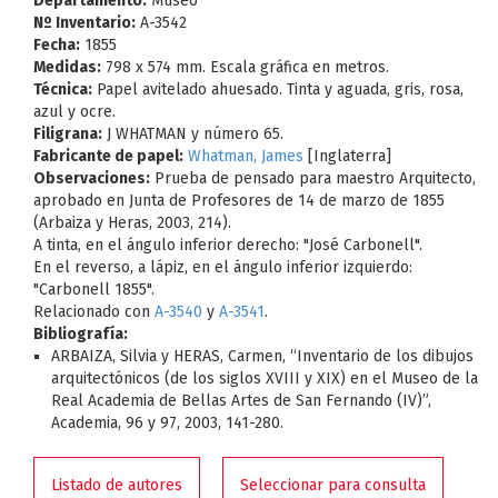
Departamento:
Museo
Nº Inventario:
A-3542
Fecha:
1855
Medidas:
798 x 574 mm. Escala gráfica en metros.
Técnica:
Papel avitelado ahuesado. Tinta y aguada, gris, rosa,
azul y ocre.
Filigrana:
J WHATMAN y número 65.
Fabricante de papel:
Whatman, James
[Inglaterra]
Observaciones:
Prueba de pensado para maestro Arquitecto,
aprobado en Junta de Profesores de 14 de marzo de 1855
(Arbaiza y Heras, 2003, 214).
A tinta, en el ángulo inferior derecho: "José Carbonell".
En el reverso, a lápiz, en el ángulo inferior izquierdo:
"Carbonell 1855".
Relacionado con
A-3540
y
A-3541
.
Bibliografía:
ARBAIZA, Silvia y HERAS, Carmen, “Inventario de los dibujos
arquitectónicos (de los siglos XVIII y XIX) en el Museo de la
Real Academia de Bellas Artes de San Fernando (IV)”,
Academia, 96 y 97, 2003, 141-280.
Listado de autores
Seleccionar para consulta