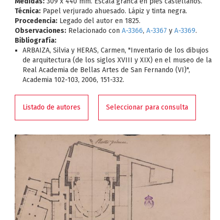
Medidas:
309 x 440 mm. Escala gráfica en pies castellanos.
Técnica:
Papel verjurado ahuesado. Lápiz y tinta negra.
Procedencia:
Legado del autor en 1825.
Observaciones:
Relacionado con
A-3366
,
A-3367
y
A-3369
.
Bibliografía:
ARBAIZA, Silvia y HERAS, Carmen, "Inventario de los dibujos
de arquitectura (de los siglos XVIII y XIX) en el museo de la
Real Academia de Bellas Artes de San Fernando (VI)",
Academia 102-103, 2006, 151-332.
Listado de autores
Seleccionar para consulta