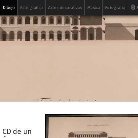
Dibujo
Arte gráfico
Artes decorativas
Música
Fotografía
R
n CD de un