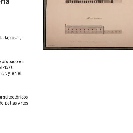
ría
lada, rosa y
 aprobado en
1-152).
2", y, en el
arquitectónicos
de Bellas Artes