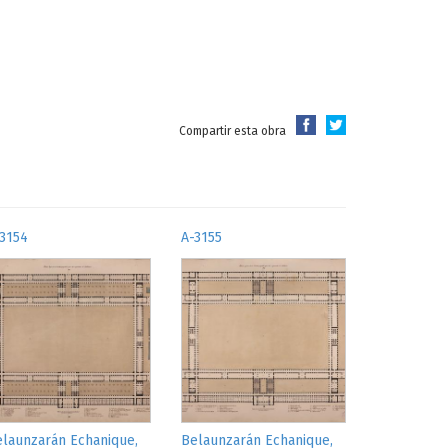
Compartir esta obra
3154
A-3155
launzarán Echanique,
Belaunzarán Echanique,