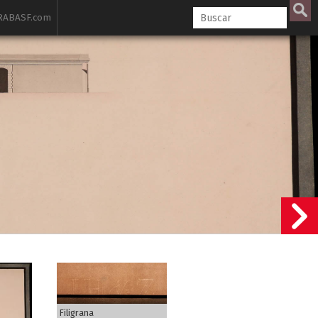
ABASF.com
Filigrana