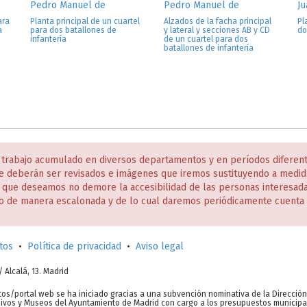
Pedro Manuel de
Pedro Manuel de
Ju
ara
Planta principal de un cuartel
Alzados de la facha principal
Pl
a
para dos batallones de
y lateral y secciones AB y CD
do
infantería
de un cuartel para dos
batallones de infantería
 trabajo acumulado en diversos departamentos y en períodos diferen
e deberán ser revisados e imágenes que iremos sustituyendo a medida
s que deseamos no demore la accesibilidad de las personas interesa
o de manera escalonada y de lo cual daremos periódicamente cuenta 
tos
•
Política de privacidad
•
Aviso legal
c/ Alcalá, 13. Madrid
tos/portal web se ha iniciado gracias a una subvención nominativa de la Direcció
chivos y Museos del Ayuntamiento de Madrid con cargo a los presupuestos municipa