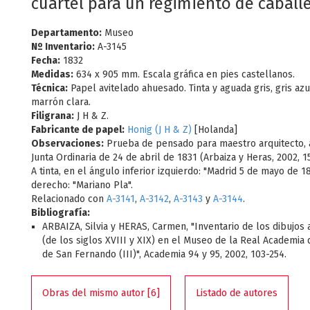
cuartel para un regimiento de caballe
Departamento:
Museo
Nº Inventario:
A-3145
Fecha:
1832
Medidas:
634 x 905 mm. Escala gráfica en pies castellanos.
Técnica:
Papel avitelado ahuesado. Tinta y aguada gris, gris azu
marrón clara.
Filigrana:
J H & Z.
Fabricante de papel:
Honig (J H & Z)
[Holanda]
Observaciones:
Prueba de pensado para maestro arquitecto,
Junta Ordinaria de 24 de abril de 1831 (Arbaiza y Heras, 2002, 15
A tinta, en el ángulo inferior izquierdo: "Madrid 5 de mayo de 183
derecho: "Mariano Pla".
Relacionado con
A-3141
,
A-3142
,
A-3143
y
A-3144
.
Bibliografía:
ARBAIZA, Silvia y HERAS, Carmen, "Inventario de los dibujos 
(de los siglos XVIII y XIX) en el Museo de la Real Academia 
de San Fernando (III)", Academia 94 y 95, 2002, 103-254.
Obras del mismo autor [6]
Listado de autores