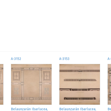
A-3152
A-3153
A-
Belaunzarán Ibarlucea,
Belaunzarán Ibarlucea,
Be