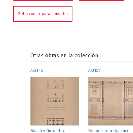
Seleccionar para consulta
Otras obras en la colección
A-3146
A-3151
Bosch y Gironella,
Belaunzarán Ibarlucea,