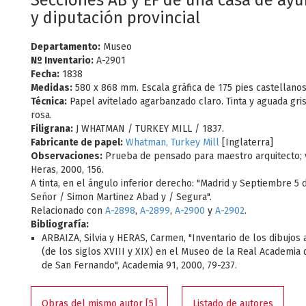
Secciones AB y EF de una casa de ay
y diputación provincial
Departamento:
Museo
Nº Inventario:
A-2901
Fecha:
1838
Medidas:
580 x 868 mm. Escala gráfica de 175 pies castellanos
Técnica:
Papel avitelado agarbanzado claro. Tinta y aguada gris
rosa.
Filigrana:
J WHATMAN / TURKEY MILL / 1837.
Fabricante de papel:
Whatman, Turkey Mill
[Inglaterra]
Observaciones:
Prueba de pensado para maestro arquitecto
;
Heras, 2000, 156.
A tinta, en el ángulo inferior derecho: "Madrid y Septiembre 5
Señor / Simon Martinez Abad y / Segura".
Relacionado con
A-2898
,
A-2899
,
A-2900
y
A-2902
.
Bibliografía:
ARBAIZA, Silvia y HERAS, Carmen, "Inventario de los dibujos 
(de los siglos XVIII y XIX) en el Museo de la Real Academia 
de San Fernando", Academia 91, 2000, 79-237.
Obras del mismo autor [5]
Listado de autores