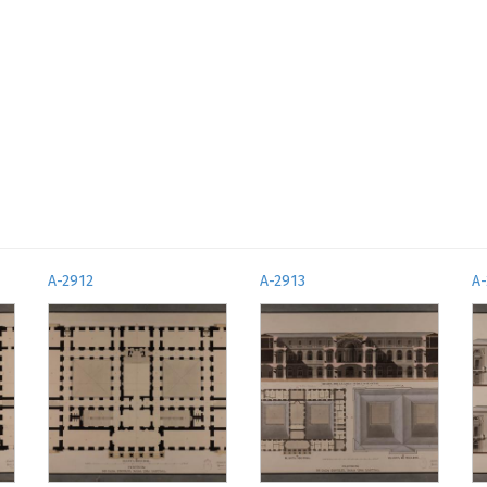
A-2912
A-2913
A