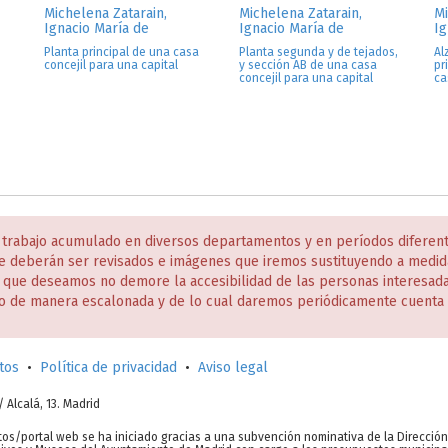
Michelena Zatarain,
Michelena Zatarain,
Mi
Ignacio María de
Ignacio María de
Ig
Planta principal de una casa
Planta segunda y de tejados,
Al
concejil para una capital
y sección AB de una casa
pr
concejil para una capital
ca
 trabajo acumulado en diversos departamentos y en períodos diferen
e deberán ser revisados e imágenes que iremos sustituyendo a medida
s que deseamos no demore la accesibilidad de las personas interesa
o de manera escalonada y de lo cual daremos periódicamente cuenta 
tos
•
Política de privacidad
•
Aviso legal
c/ Alcalá, 13. Madrid
tos/portal web se ha iniciado gracias a una subvención nominativa de la Direcció