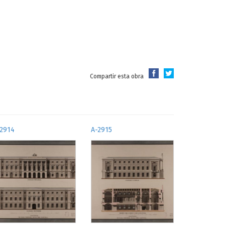
Compartir esta obra
-2914
A-2915