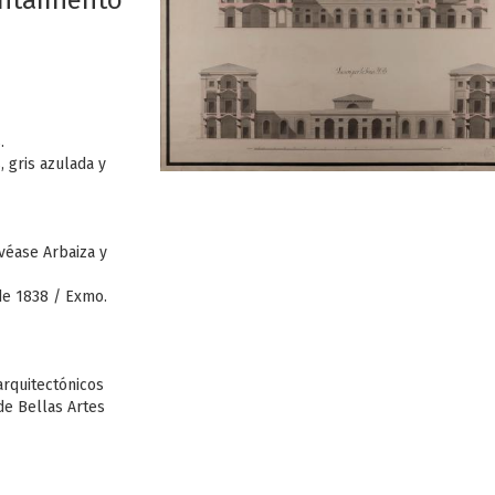
untamiento
.
, gris azulada y
 véase Arbaiza y
 de 1838 / Exmo.
arquitectónicos
de Bellas Artes