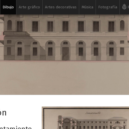
Dibujo
Arte gráfico
Artes decorativas
Música
Fotografía
R
ón