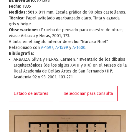
Nº Inventario:
A-1598
Fecha:
1835
Medidas:
561 x 811 mm. Escala gráfica de 90 pies castellanos.
Técnica:
Papel avitelado agarbanzado claro. Tinta y aguada
gris y beige.
Observaciones:
Prueba de pensado para maestro de obras;
véase Arbaiza y Heras, 2001, 173.
A tinta, en el ángulo inferior derecho: "Narciso Nuet".
Relacionado con
A-1597
,
A-1599
y
A-1600
.
Bibliografía:
ARBAIZA, Silvia y HERAS, Carmen, "Inventario de los dibujos
arquitectónicos (de los siglos XVIII y XIX) en el Museo de la
Real Academia de Bellas Artes de San Fernando (II)",
Academia 92 y 93, 2001, 103-271.
Listado de autores
Seleccionar para consulta