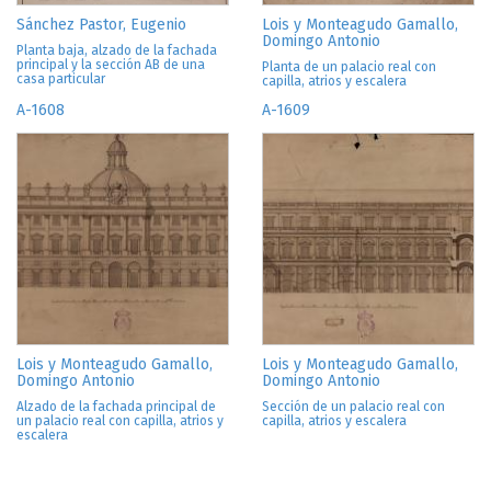
Sánchez Pastor, Eugenio
Lois y Monteagudo Gamallo,
Domingo Antonio
Planta baja, alzado de la fachada
principal y la sección AB de una
Planta de un palacio real con
casa particular
capilla, atrios y escalera
A-1608
A-1609
Lois y Monteagudo Gamallo,
Lois y Monteagudo Gamallo,
Domingo Antonio
Domingo Antonio
Alzado de la fachada principal de
Sección de un palacio real con
un palacio real con capilla, atrios y
capilla, atrios y escalera
escalera