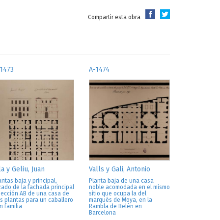
Compartir esta obra
1473
A-1474
la y Geliu, Juan
Valls y Gali, Antonio
antas baja y principal,
Planta baja de una casa
zado de la fachada principal
noble acomodada en el mismo
sección AB de una casa de
sitio que ocupa la del
s plantas para un caballero
marqués de Moya, en la
n familia
Rambla de Belén en
Barcelona