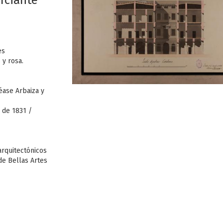
rciante
es
 y rosa.
ase Arbaiza y
e de 1831 /
arquitectónicos
de Bellas Artes