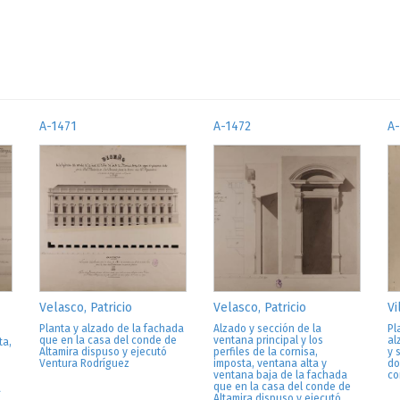
A-1471
A-1472
A-
Velasco, Patricio
Velasco, Patricio
Vi
Planta y alzado de la fachada
Alzado y sección de la
Pl
que en la casa del conde de
ventana principal y los
al
ta,
Altamira dispuso y ejecutó
perfiles de la cornisa,
y 
Ventura Rodríguez
imposta, ventana alta y
do
ventana baja de la fachada
co
que en la casa del conde de
a
Altamira dispuso y ejecutó