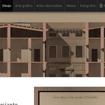
Dibujo
Arte gráfico
Artes decorativas
Música
Fotografía
R