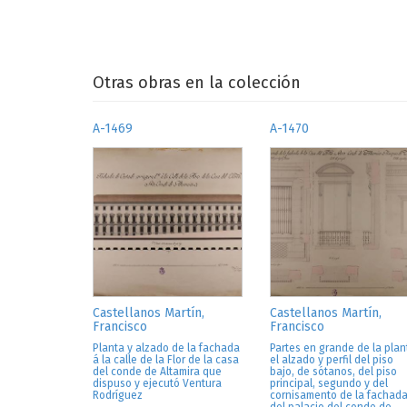
Otras obras en la colección
A-1469
A-1470
Castellanos Martín,
Castellanos Martín,
Francisco
Francisco
Planta y alzado de la fachada
Partes en grande de la plan
á la calle de la Flor de la casa
el alzado y perfil del piso
del conde de Altamira que
bajo, de sótanos, del piso
dispuso y ejecutó Ventura
principal, segundo y del
Rodríguez
cornisamento de la fachad