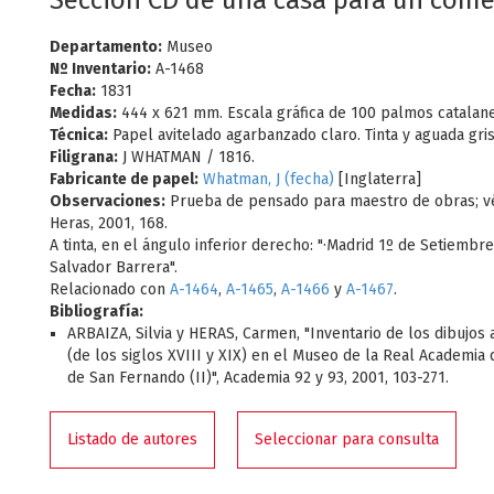
Sección CD de una casa para un come
Departamento:
Museo
Nº Inventario:
A-1468
Fecha:
1831
Medidas:
444 x 621 mm. Escala gráfica de 100 palmos catalan
Técnica:
Papel avitelado agarbanzado claro. Tinta y aguada gris
Filigrana:
J WHATMAN / 1816.
Fabricante de papel:
Whatman, J (fecha)
[Inglaterra]
Observaciones:
Prueba de pensado para maestro de obras; vé
Heras, 2001, 168.
A tinta, en el ángulo inferior derecho: "·Madrid 1º de Setiembr
Salvador Barrera".
Relacionado con
A-1464
,
A-1465
,
A-1466
y
A-1467
.
Bibliografía:
ARBAIZA, Silvia y HERAS, Carmen, "Inventario de los dibujos 
(de los siglos XVIII y XIX) en el Museo de la Real Academia 
de San Fernando (II)", Academia 92 y 93, 2001, 103-271.
Listado de autores
Seleccionar para consulta