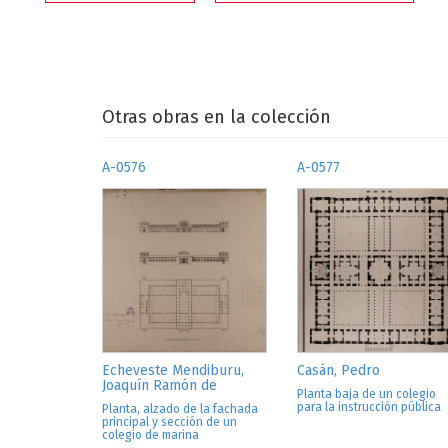
Otras obras en la colección
A-0576
A-0577
Echeveste Mendiburu,
Casán, Pedro
Joaquín Ramón de
Planta baja de un colegio
para la instrucción pública
Planta, alzado de la fachada
principal y sección de un
colegio de marina