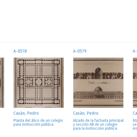
A-0578
A-0579
A
Casán, Pedro
Casán, Pedro
Ca
Planta del ático de un colegio
Alzado de la fachada principal
Al
para instrucción pública
y sección AB de un colegio
se
para la instrucción pública
in