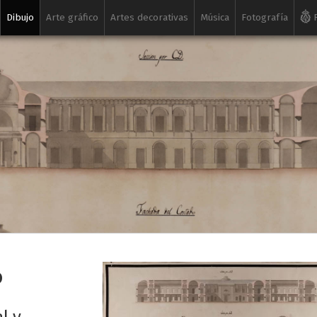
Dibujo
Arte gráfico
Artes decorativas
Música
Fotografía
R
o