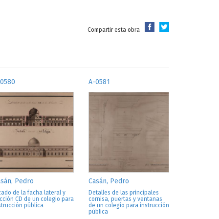
Compartir esta obra
-0580
A-0581
sán, Pedro
Casán, Pedro
zado de la facha lateral y
Detalles de las principales
cción CD de un colegio para
cornisa, puertas y ventanas
strucción pública
de un colegio para instrucción
pública