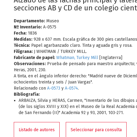
Alzado de las fachas principal y latera
secciones AB y CD de un colegio cient
Departamento:
Museo
Nº Inventario:
A-0575
Fecha:
1836
Medidas:
928 x 637 mm. Escala gráfica de 300 pies castellanos
Técnica:
Papel agarbanzado claro. Tinta y aguada gris y rosa.
Filigrana:
J WHATMAN / TURKEY MILL.
Fabricante de papel:
Whatman, Turkey Mill
[Inglaterra]
Observaciones:
Prueba de pensado para maestro arquitecto; 
Heras, 2001, 230.
A tinta, en el ángulo inferior derecho: "Madrid nueve de Diciem
ochocientos treinta y seis / Juan Vargas".
Relacionado con
A-0573
y
A-0574
.
Bibliografía:
ARBAIZA, Silvia y HERAS, Carmen, "Inventario de los dibujos 
(de los siglos XVIII y XIX) en el Museo de la Real Academia 
de San Fernando (II)" Academia 92 y 93, 2001, 103-271.
Listado de autores
Seleccionar para consulta