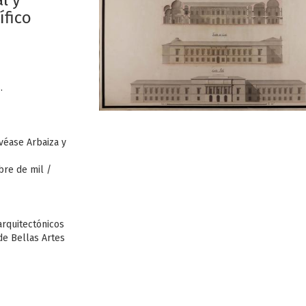
l y
ífico
.
véase Arbaiza y
bre de mil /
arquitectónicos
de Bellas Artes